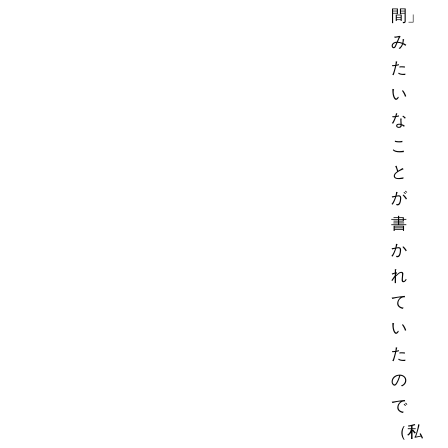
間」
み
た
い
な
こ
と
が
書
か
れ
て
い
た
の
で
（私