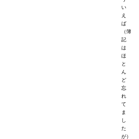
い
え
ば
（簿
記
は
ほ
と
ん
ど
忘
れ
て
ま
し
た
が）