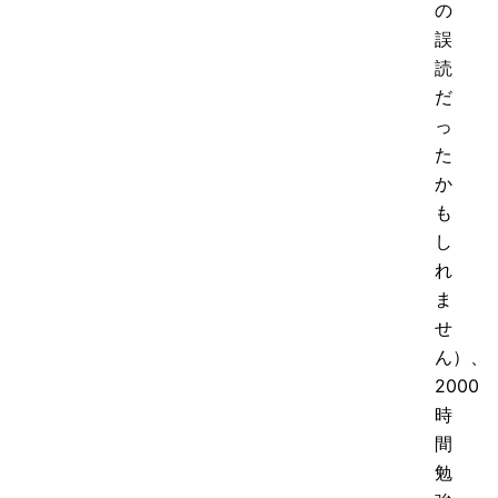
の
誤
読
だ
っ
た
か
も
し
れ
ま
せ
ん）、
2000
時
間
勉