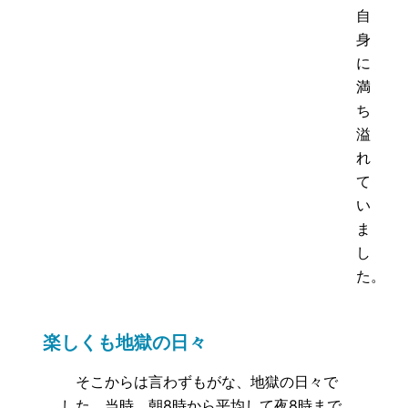
自
身
に
満
ち
溢
れ
て
い
ま
し
た。
楽しくも地獄の日々
そこからは言わずもがな、地獄の日々で
した。当時、朝8時から平均して夜8時まで