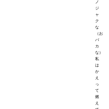
ノ
ジ
ャ
ク
な
（お
バ
カ
な）
私
は
か
え
っ
て
燃
え