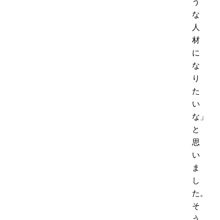
う
な
人
材
に
な
り
た
い
な」
と
思
い
ま
し
た。
そ
う