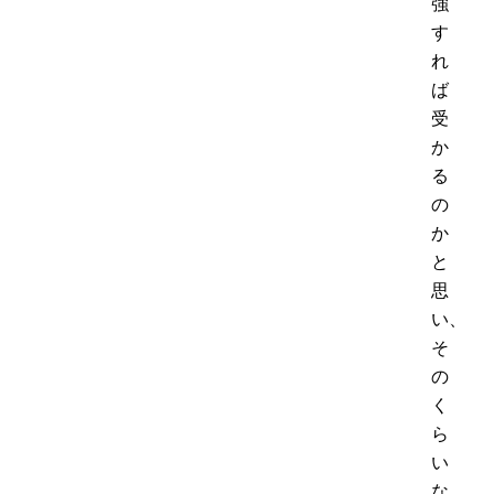
強
す
れ
ば
受
か
る
の
か
と
思
い、
そ
の
く
ら
い
な