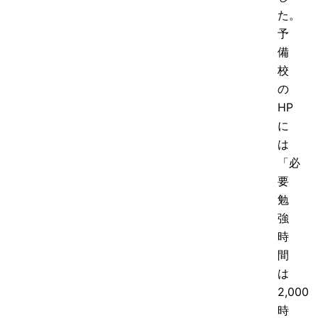
た。
予
備
校
の
HP
に
は
「必
要
勉
強
時
間
は
2,000
時