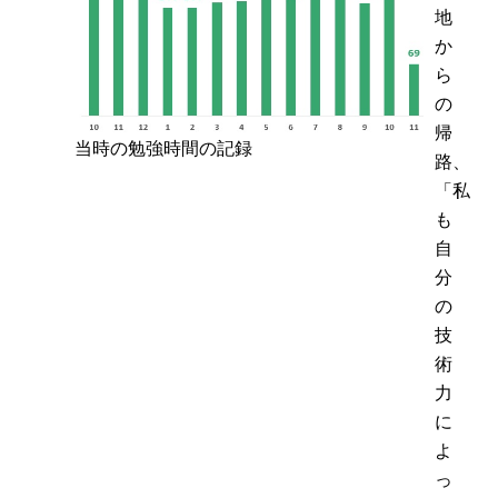
地
か
ら
の
帰
当時の勉強時間の記録
路、
「私
も
自
分
の
技
術
力
に
よ
っ