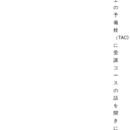
の
予
備
校
（TAC)
に
受
講
コ
ー
ス
の
話
を
聞
き
に