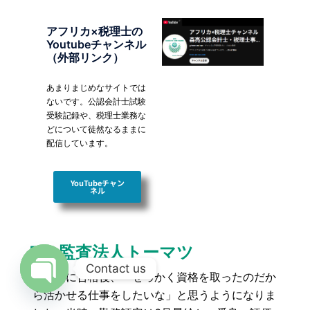
アフリカ×税理士の
Youtubeチャンネル
（外部リンク）
あまりまじめなサイトでは
ないです。公認会計士試験
受験記録や、税理士業務な
どについて徒然なるままに
配信しています。
YouTubeチャン
ネル
５ 監査法人トーマツ
Contact us
試験に合格後、「せっかく資格を取ったのだか
ら活かせる仕事をしたいな」と思うようになりま
OPEN CHATY