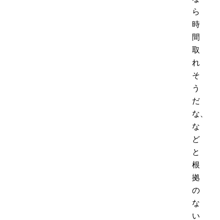
ら
時
間
取
れ
そ
う
だ
な、
な
ど
と
根
拠
の
な
い