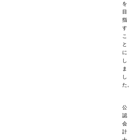
を
目
指
す
こ
と
に
し
ま
し
た。
公
認
会
計
士