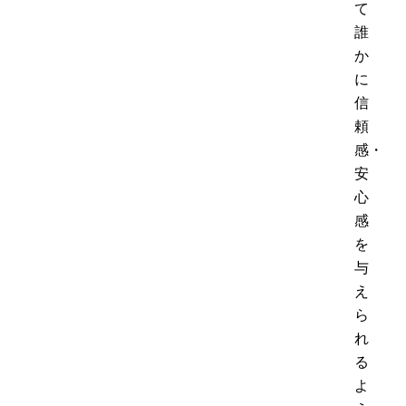
て
誰
か
に
信
頼
感・
安
心
感
を
与
え
ら
れ
る
よ