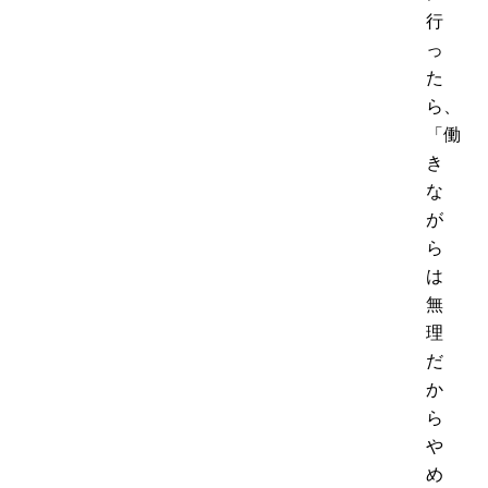
行
っ
た
ら、
「働
き
な
が
ら
は
無
理
だ
か
ら
や
め