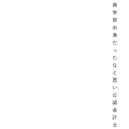
商
学
部
出
身
だ
っ
た
な
と
思
い、
公
認
会
計
士