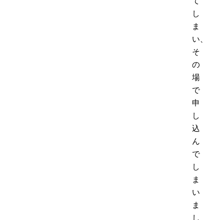
て
し
ま
い、
そ
の
場
で
申
し
込
ん
で
し
ま
い
ま
し