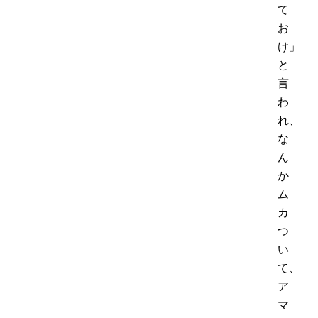
て
お
け」
と
言
わ
れ、
な
ん
か
ム
カ
つ
い
て、
ア
マ